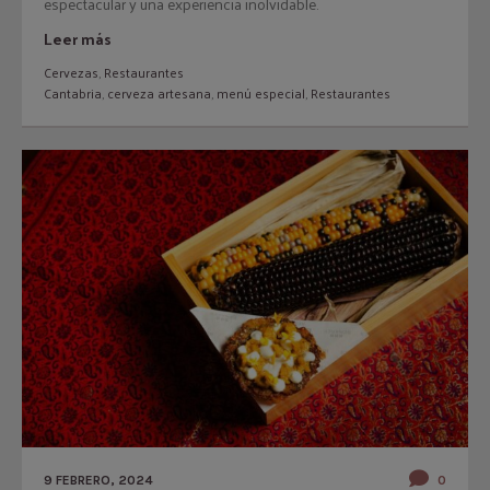
espectacular y una experiencia inolvidable.
Leer más
Cervezas
,
Restaurantes
Cantabria
,
cerveza artesana
,
menú especial
,
Restaurantes
9 FEBRERO, 2024
0