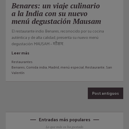
Benares: un viaje culinario
a la India con su nuevo
menú degustación Mausam
El restaurante indio Benares, reconocido por su cocina
auténtica y de alta calidad, presenta su nuevo menú
degustación MAUSAM – मौसम.
Leer más
Restaurantes
Benares
,
Comida india
,
Madrid
,
menú especial
,
Restaurante
,
San
Valentín
Post antiguos
Entradas más populares
Lo que más os ha gustado