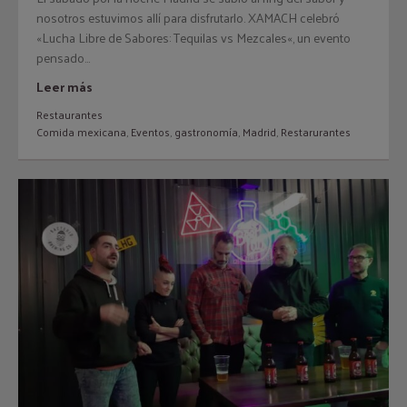
nosotros estuvimos allí para disfrutarlo. XAMACH celebró
«Lucha Libre de Sabores: Tequilas vs Mezcales«, un evento
pensado...
Leer más
Restaurantes
Comida mexicana
,
Eventos
,
gastronomía
,
Madrid
,
Restarurantes