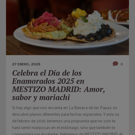
27 ENERO, 2025
0
Celebra el Día de los
Enamorados 2025 en
MESTIZO MADRID: Amor,
sabor y mariachi
Si hay algo que nos encanta en La Barraca de las Papas, es
descubrir planes diferentes para fechas especiales. Y este 14
de febrero de 2025, tenemos una propuesta que no solo te
hará sentir mariposas en el estómago, sino que también te
conquistará por el paladar. Hablamos de MESTIZO MADRID, el