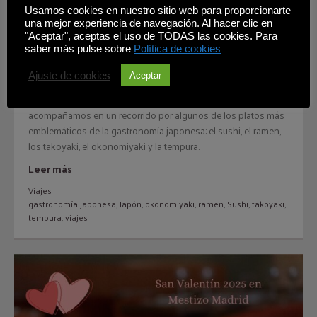
Usamos cookies en nuestro sitio web para proporcionarte
de Japón: un viaje por los
una mejor experiencia de navegación. Al hacer clic en
platos más emblemáticos
"Aceptar", aceptas el uso de TODAS las cookies. Para
saber más pulse sobre
Política de cookies
de la gastronomía
japonesa (parte I)
Ajuste de cookies
Aceptar
Japón es un país que despierta los sentidos. En este artículo, te
acompañamos en un recorrido por algunos de los platos más
emblemáticos de la gastronomía japonesa: el sushi, el ramen,
los takoyaki, el okonomiyaki y la tempura.
Leer más
Viajes
gastronomía japonesa
,
Japón
,
okonomiyaki
,
ramen
,
Sushi
,
takoyaki
,
tempura
,
viajes