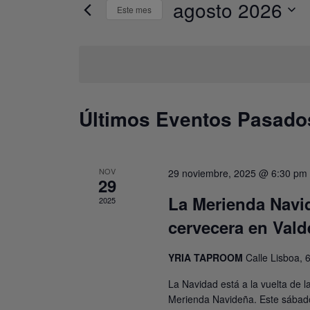
agosto 2026
Eventos
Este mes
vistas
para
Selecciona
la
de
la
palabra
Eventos
fecha.
clave.
Calendario
Últimos Eventos Pasado
de
Eventos
NOV
29 noviembre, 2025 @ 6:30 pm
29
La Merienda Navid
2025
cervecera en Val
YRIA TAPROOM
Calle Lisboa,
La Navidad está a la vuelta de la
Merienda Navideña. Este sábado