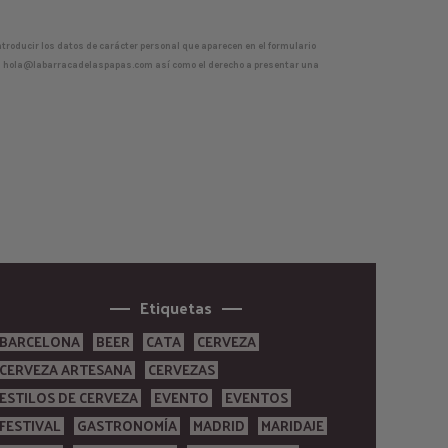
ntroducir los datos de carácter personal que aparecen en el formulario
n
hola@labarracadelaspapas.com
así como el derecho a presentar una
Etiquetas
BARCELONA
BEER
CATA
CERVEZA
CERVEZA ARTESANA
CERVEZAS
ESTILOS DE CERVEZA
EVENTO
EVENTOS
FESTIVAL
GASTRONOMÍA
MADRID
MARIDAJE