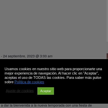
m
-
24 septiembre, 2023 @ 3:00 am
 Verano con Estilo: Fiesta de DJs
Usamos cookies en nuestro sitio web para proporcionarte una
vo Arte de Segovia
mejor experiencia de navegación. Al hacer clic en "Aceptar",
aceptas el uso de TODAS las cookies. Para saber más pulse
sobre
Política de cookies
 de Valladolid, 8, La Lastrilla
Ajuste de cookies
Aceptar
luroso, no hay mejor manera de recibir el otoño que con una
í es! Cervezas Octavo Arte, la cervecera familiar y artesana
ita a dar la bienvenida a la nueva temporada con una fiesta de