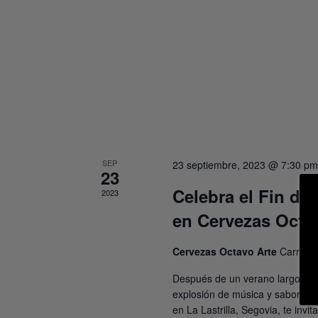
SEP
23 septiembre, 2023 @ 7:30 p
23
Celebra el Fin del
2023
en Cervezas Octa
Cervezas Octavo Arte
Carretera
Después de un verano largo y ca
explosión de música y sabor. ¡As
en La Lastrilla, Segovia, te inv