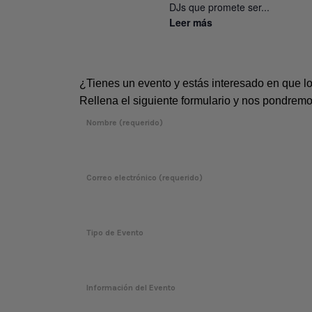
DJs que promete ser...
Leer más
¿Tienes un evento y estás interesado en que 
Rellena el siguiente formulario y nos pondremo
Nombre (requerido)
Correo electrónico (requerido)
Tipo de Evento
Información del Evento