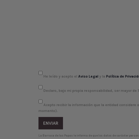
He leído y acepto el
Aviso Legal
y la
Política de Privaci
Declaro, bajo mi propia responsabilidad, ser mayor de 
Acepto recibir la información que la entidad considere 
momento).
La Barraca de las Papas le informa de que los datos de carácter person