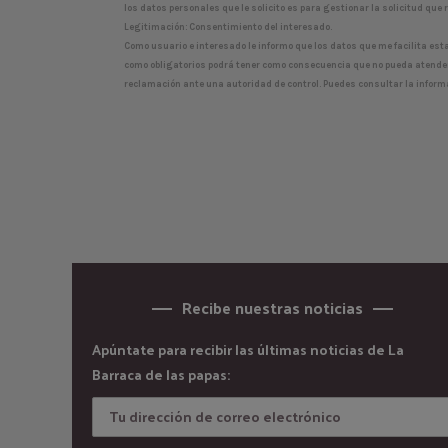
los datos personales que le solicito es para gestionar la solicitud que 
Legitimación: Consentimiento del interesado.
Como usuario e interesado le informo que los datos que me facilita esta
como obligatorios podrá tener como consecuencia que no pueda atender tu
reclamación ante una autoridad de control. Puedes consultar la informac
Recibe nuestras noticias
Apúntate para recibir las últimas noticias de La
Barraca de las papas: