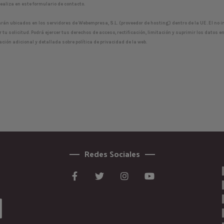
realiza en este formulario de contacto.
rán ubicados en los servidores de Webempresa, S.L. (proveedor de hosting) dentro de la UE. El no i
 solicitud. Podrá ejercer tus derechos de acceso, rectificación, limitación y suprimir los datos e
ión adicional y detallada sobre política de privacidad de la web.
Redes Sociales