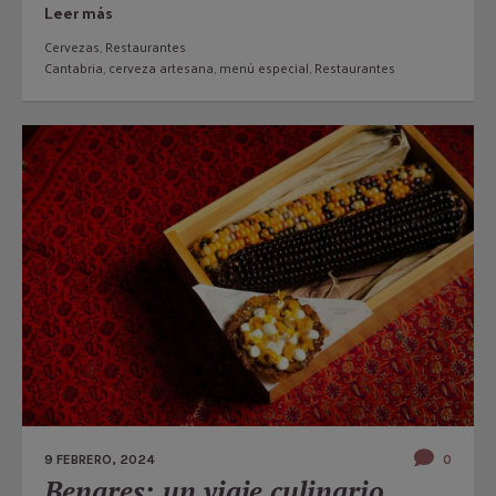
Leer más
Cervezas
,
Restaurantes
Cantabria
,
cerveza artesana
,
menú especial
,
Restaurantes
9 FEBRERO, 2024
0
Benares: un viaje culinario