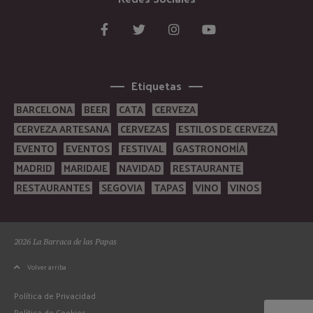
Etiquetas
BARCELONA
BEER
CATA
CERVEZA
CERVEZA ARTESANA
CERVEZAS
ESTILOS DE CERVEZA
EVENTO
EVENTOS
FESTIVAL
GASTRONOMÍA
MADRID
MARIDAJE
NAVIDAD
RESTAURANTE
RESTAURANTES
SEGOVIA
TAPAS
VINO
VINOS
2026 La Barraca de las Papas
Volver arriba
Política de Privacidad
Política de Cookies