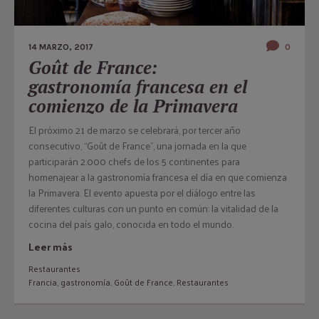
14 MARZO, 2017
0
Goût de France:
gastronomía francesa en el
comienzo de la Primavera
El próximo 21 de marzo se celebrará, por tercer año
consecutivo, “Goût de France”, una jornada en la que
participarán 2.000 chefs de los 5 continentes para
homenajear a la gastronomía francesa el día en que comienza
la Primavera. El evento apuesta por el diálogo entre las
diferentes culturas con un punto en común: la vitalidad de la
cocina del país galo, conocida en todo el mundo.
Leer más
Restaurantes
Francia
,
gastronomía
,
Goût de France
,
Restaurantes