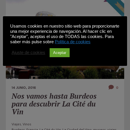
Usamos cookies en nuestro sitio web para proporcionarte
una mejor experiencia de navegación. Al hacer clic en
"Aceptar", aceptas el uso de TODAS las cookies. Para
saber más pulse sobre
Política de cookies
Ajuste de cookies
Aceptar
14 JUNIO, 2016
0
Nos vamos hasta Burdeos
para descubrir La Cité du
Vin
Viajes
,
Vinos
Burdeos
,
Francia
,
La Cité du Vin
,
La Ciudad del Vino
,
museos
,
viajes
,