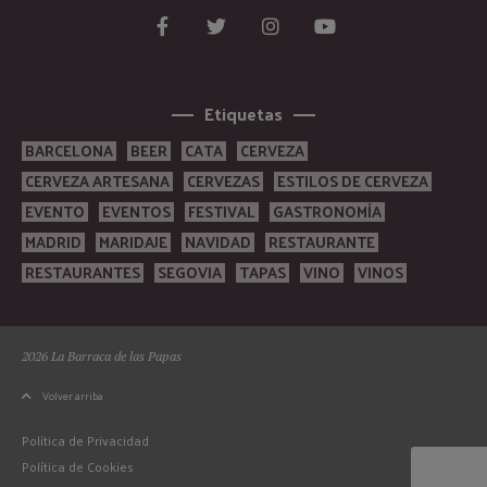
Etiquetas
BARCELONA
BEER
CATA
CERVEZA
CERVEZA ARTESANA
CERVEZAS
ESTILOS DE CERVEZA
EVENTO
EVENTOS
FESTIVAL
GASTRONOMÍA
MADRID
MARIDAJE
NAVIDAD
RESTAURANTE
RESTAURANTES
SEGOVIA
TAPAS
VINO
VINOS
2026 La Barraca de las Papas
Volver arriba
Política de Privacidad
Política de Cookies