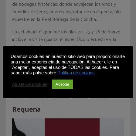
de bodegas históricas, donde envejecen los vinos y
brandies de Jerez, podréis disfrutar de un espectáculo
ecuestre en la Real Bodega de la Concha.
La actividad, disponible los días 24, 25 y 26 de marzo,
incluye la visita guiada, el espectáculo ecuestre y la
degustación de 2 vinos, por 20€. Además, hay una
degustación especial de vinos dulces y torrijas.
Usamos cookies en nuestro sitio web para proporcionarte
una mejor experiencia de navegación. Al hacer clic en
La reserva la podéis hacer en
"Aceptar", aceptas el uso de TODAS las cookies. Para
reservas@gonzalezbyass.es
saber más pulse sobre
Política de cookies
Ajuste de cookies
Aceptar
Bus del Vino, en la Ruta Utiel
Requena