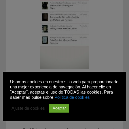
Otras funciones de vivino
Usamos cookies en nuestro sitio web para proporcionarte
una mejor experiencia de navegación. Al hacer clic en
"Aceptar", aceptas el uso de TODAS las cookies. Para
Además de las funciones de búsqueda, Vivino dispone
saber más pulse sobre
Política de cookies
de muchas más funciones que podéis investigar.
Ajuste de cookies
Aceptar
Estas son algunas de ellas: