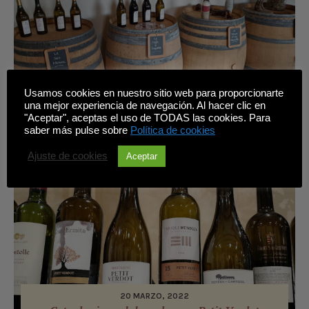
15 DICIEMBRE, 2023
Usamos cookies en nuestro sitio web para proporcionarte
Descubriendo los vinos únicos de la región del
una mejor experiencia de navegación. Al hacer clic en
Jura en Francia
"Aceptar", aceptas el uso de TODAS las cookies. Para
saber más pulse sobre
Política de cookies
Ajuste de cookies
Aceptar
20 MARZO, 2022