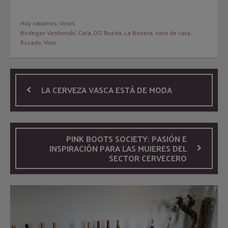
Hoy catamos
,
Vinos
Bodegas Verderrubí
,
Cata
,
DO Rueda
,
La Bonera
,
nota de cata
,
Rosado
,
Vino
LA CERVEZA VASCA ESTÁ DE MODA
PINK BOOTS SOCIETY: PASIÓN E
INSPIRACIÓN PARA LAS MUJERES DEL
SECTOR CERVECERO