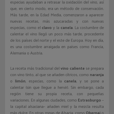
especias ayudaban a retrasar la oxidación del vino, así
que, en cierto modo, era un método de conservación.
Más tarde, en la Edad Media, comenzaron a aparecer
nuevas recetas, más azucaradas y con nuevas
especias, como el
clavo
y la
canela
. La costumbre de
calentar el vino llegó un poco más tarde, procedente
de los países del norte y el este de Europa. Hoy en día,
es una costumbre arraigada en países como Francia,
Alemania o Austria.
La receta más tradicional del
vino caliente
se prepara
con vino tinto, al que se añaden cítricos, como
naranja
o
limón
, especias, como la
canela
, y se pone a
calentar (sin que llegue a hervir). Sin embargo, cada
región tiene su propia receta, con pequeñas
variaciones. En algunas ciudades, como
Estrasburgo
–
la capital alsaciana– añaden miel y la mezcla resulta
más dulce. En otras zonas de Alsacia, como
Obernai
o