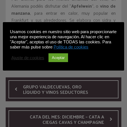
Alemania podéis disfrutar del “
Apfelwein
”, o
vino de
manzana
, para entrar en calor, muy popular en
Frankfurt y sus alrededores. Se elabora con sidra y
agua, a la que se añade azúcar, un poco de canela,
Usamos cookies en nuestro sitio web para proporcionarte
clavo y rodajas de limón. Se sirve en vasos de cristal
una mejor experiencia de navegación. Al hacer clic en
cortados al diamante denominados «Gerippten».
"Aceptar", aceptas el uso de TODAS las cookies. Para
saber más pulse sobre
Política de cookies
Mercados
,
Vinos
Ajuste de cookies
Aceptar
Alemania
,
Alsacia
,
Glühwein
,
Navidad
,
vin chaud
,
vino caliente
GRUPO VALDECUEVAS, ORO
LÍQUIDO Y VINOS SEDUCTORES
CATA DEL MES: DICIEMBRE – CATA A
CIEGAS CAVAS Y CHAMPAGNE