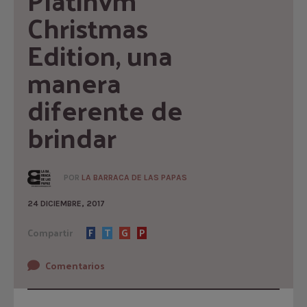
Christmas 
Edition, una 
manera 
diferente de 
brindar
POR
LA BARRACA DE LAS PAPAS
24 DICIEMBRE, 2017
Compartir
F
T
G
P
Comentarios