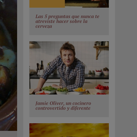
Las 5 preguntas que nunca te
atreviste hacer sobre la
cerveza
Jamie Oliver, un cocinero
controvertido y diferente