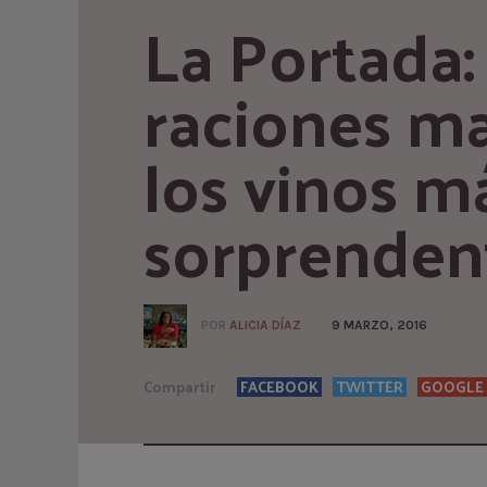
La Portada: 
raciones ma
los vinos má
sorprenden
POR
ALICIA DÍAZ
9 MARZO, 2016
Compartir
FACEBOOK
TWITTER
GOOGLE