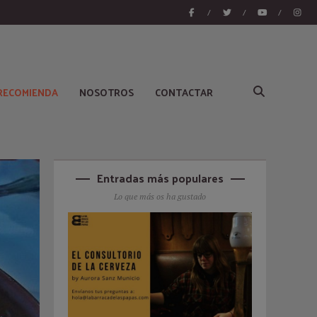
/
/
/
 RECOMIENDA
NOSOTROS
CONTACTAR
Entradas más populares
Lo que más os ha gustado