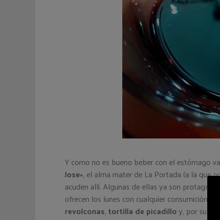
Y como no es bueno beber con el estómago va
Jose»
, el alma mater de La Portada (a la que po
acuden allí. Algunas de ellas ya son protagonis
ofrecen los lunes con cualquier consumición. Y
revolconas
,
tortilla de picadillo
y, por supue