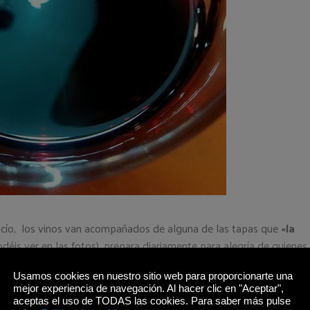
cío, los vinos van acompañados de alguna de las tapas que
«la
déis ver en las fotos), prepara diariamente para alegría de quienes
tas de un día fijo de la semana, como los
Huevos con Pisto
que
 otras, son un clásico de cada temporada:
sopas de ajo
,
patatas
Usamos cookies en nuestro sitio web para proporcionarte una
mejor experiencia de navegación. Al hacer clic en "Aceptar",
sto, los
torreznos
.
aceptas el uso de TODAS las cookies. Para saber más pulse