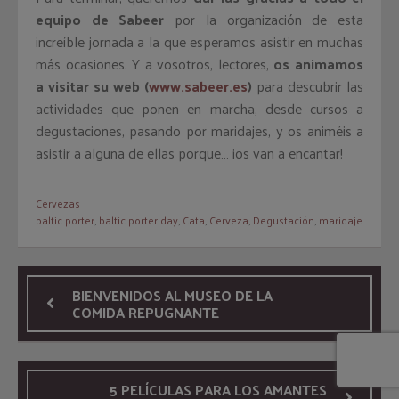
equipo de Sabeer
por la organización de esta
increíble jornada a la que esperamos asistir en muchas
más ocasiones. Y a vosotros, lectores,
os animamos
a visitar su web (
www.sabeer.es
)
para descubrir las
actividades que ponen en marcha, desde cursos a
degustaciones, pasando por maridajes, y os animéis a
asistir a alguna de ellas porque… ¡os van a encantar!
Cervezas
baltic porter
,
baltic porter day
,
Cata
,
Cerveza
,
Degustación
,
maridaje
BIENVENIDOS AL MUSEO DE LA
COMIDA REPUGNANTE
5 PELÍCULAS PARA LOS AMANTES