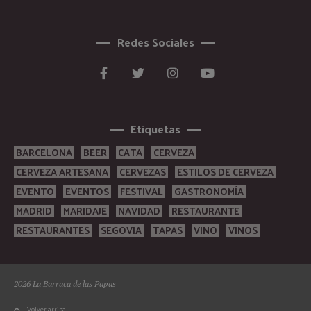
Redes Sociales
Etiquetas
BARCELONA
BEER
CATA
CERVEZA
CERVEZA ARTESANA
CERVEZAS
ESTILOS DE CERVEZA
EVENTO
EVENTOS
FESTIVAL
GASTRONOMÍA
MADRID
MARIDAJE
NAVIDAD
RESTAURANTE
RESTAURANTES
SEGOVIA
TAPAS
VINO
VINOS
2026 La Barraca de las Papas
Volver arriba