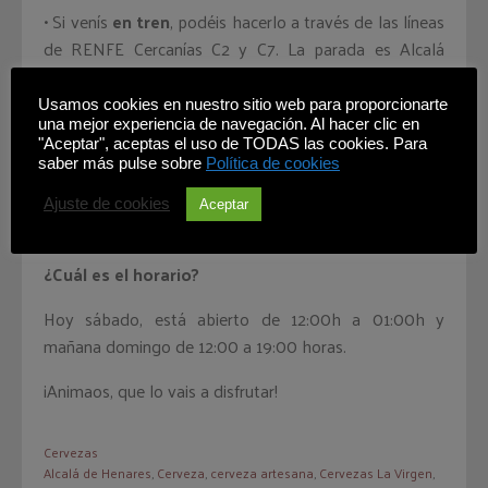
• Si venís
en tren
, podéis hacerlo a través de las líneas
de RENFE Cercanías C2 y C7. La parada es Alcalá
Universidad.
Usamos cookies en nuestro sitio web para proporcionarte
• Y si venís
en autobús
, podéis coger los Interurbanos
una mejor experiencia de navegación. Al hacer clic en
223 y 229 Alcalá de Henares / 227 Campus / 824
"Aceptar", aceptas el uso de TODAS las cookies. Para
saber más pulse sobre
Política de cookies
Aeropuerto. O en los autobuses urbanos de Alcalá de
Henares Circular 1A y Circular 1B/ Línea 11 La Garena –
Ajuste de cookies
Aceptar
Estación Alcalá Universidad
¿Cuál es el horario?
Hoy sábado, está abierto de 12:00h a 01:00h y
mañana domingo de 12:00 a 19:00 horas.
¡Animaos, que lo vais a disfrutar!
Cervezas
Alcalá de Henares
,
Cerveza
,
cerveza artesana
,
Cervezas La Virgen
,