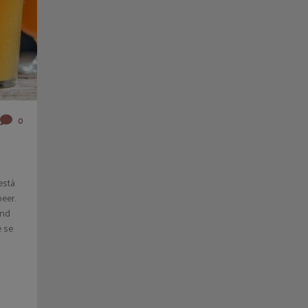
0
está
eer.
and
 se