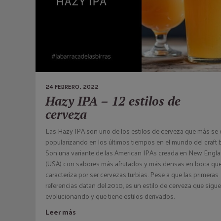
24 FEBRERO, 2022
Hazy IPA – 12 estilos de
cerveza
Las Hazy IPA son uno de los estilos de cerveza que más se 
popularizando en los últimos tiempos en el mundo del craft b
Son una variante de las American IPAs creada en New Engl
(USA) con sabores más afrutados y más densas en boca que
caracteriza por ser cervezas turbias. Pese a que las primeras
referencias datan del 2010, es un estilo de cerveza que sigue
evolucionando y que tiene estilos derivados.
Leer más