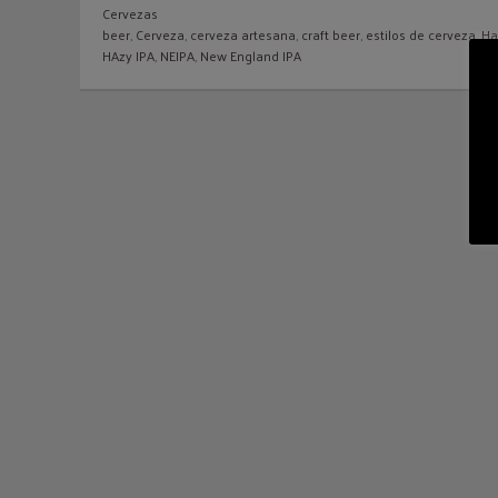
Cervezas
beer
,
Cerveza
,
cerveza artesana
,
craft beer
,
estilos de cerveza
,
Ha
HAzy IPA
,
NEIPA
,
New England IPA