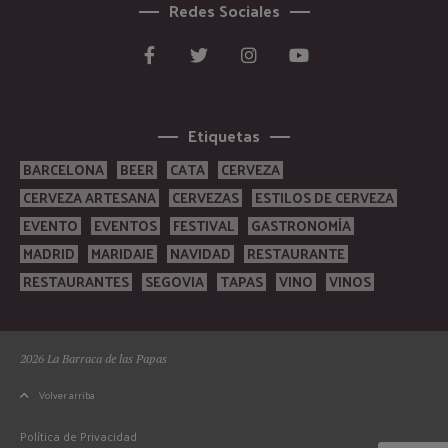
Redes Sociales
Etiquetas
BARCELONA
BEER
CATA
CERVEZA
CERVEZA ARTESANA
CERVEZAS
ESTILOS DE CERVEZA
EVENTO
EVENTOS
FESTIVAL
GASTRONOMÍA
MADRID
MARIDAJE
NAVIDAD
RESTAURANTE
RESTAURANTES
SEGOVIA
TAPAS
VINO
VINOS
2026 La Barraca de las Papas
Volver arriba
Política de Privacidad