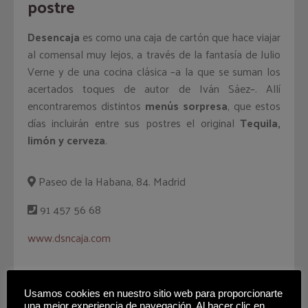
postre
Desencaja
es como una caja de cartón que hace viajar
al comensal muy lejos, a través de la fantasía de Julio
Verne y de una cocina clásica –a la que se suman los
acertados toques de autor de Iván Sáez–. Allí
encontraremos distintos
menús sorpresa
, que estos
días incluirán entre sus postres el original
Tequila,
limón y cerveza
.
Paseo de la Habana, 84. Madrid
91 457 56 68
www.dsncaja.com
Usamos cookies en nuestro sitio web para proporcionarte
una mejor experiencia de navegación. Al hacer clic en