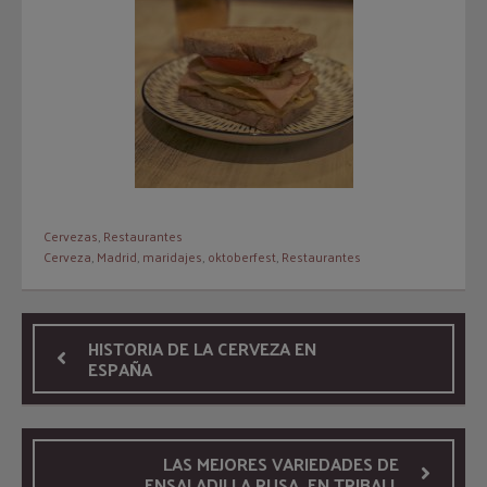
Cervezas
,
Restaurantes
Cerveza
,
Madrid
,
maridajes
,
oktoberfest
,
Restaurantes
HISTORIA DE LA CERVEZA EN
ESPAÑA
LAS MEJORES VARIEDADES DE
ENSALADILLA RUSA, EN TRIBALL