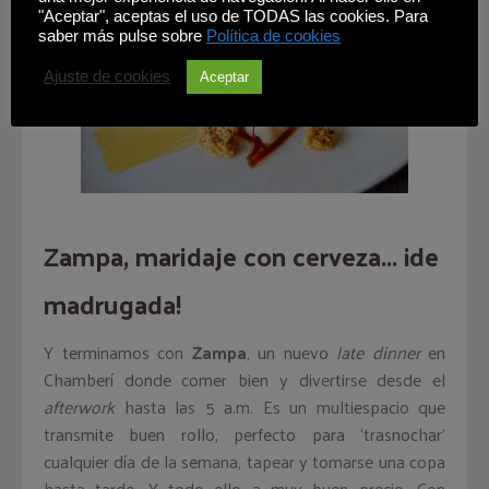
"Aceptar", aceptas el uso de TODAS las cookies. Para
saber más pulse sobre
Política de cookies
Ajuste de cookies
Aceptar
Zampa, maridaje con cerveza... ¡de
madrugada!
Y terminamos con
Zampa
, un nuevo
late dinner
en
Chamberí donde comer bien y divertirse desde el
afterwork
hasta las 5 a.m. Es un multiespacio que
transmite buen rollo, perfecto para ‘trasnochar’
cualquier día de la semana, tapear y tomarse una copa
hasta tarde. Y todo ello a muy buen precio. Con