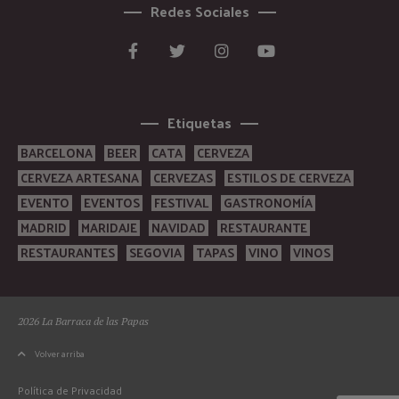
Redes Sociales
Etiquetas
BARCELONA
BEER
CATA
CERVEZA
CERVEZA ARTESANA
CERVEZAS
ESTILOS DE CERVEZA
EVENTO
EVENTOS
FESTIVAL
GASTRONOMÍA
MADRID
MARIDAJE
NAVIDAD
RESTAURANTE
RESTAURANTES
SEGOVIA
TAPAS
VINO
VINOS
2026 La Barraca de las Papas
Volver arriba
Política de Privacidad