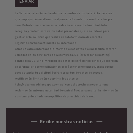
La Barraca de las Papas le informa de que los datos de carácter personal
que me proporcione rellenando el presente formulario serán tratados por
Juan Pedro Municio como responsable de esta web. La finalidad de la
recogida y tratamiento de los datos personales que le solicito es para
gestionar la solicitud que realiza en este formulario de contacto.
Legitimación: Consentimiento del interesado.
Como usuario e interesado le informo que los datos que me facilita estarán
ubicados en los servidores de Webempresa, S.L. (proveedor de hosting)
dentro de la UE. El no introducir los datos de carácter personal que aparecen
en el formulario como obligatorios podrá tener como consecuencia que no
pueda atender tu solicitud. Podrá ejercer tus derechos de acceso,
rectificación, limitación y suprimir los datos en
hola@labarracadelaspapas.com
así como el derecho a presentar una
reclamación ante una autoridad de control. Puedes consultar la información
adicional y detallada sobre política de privacidad de la web.
Recibe nuestras noticias