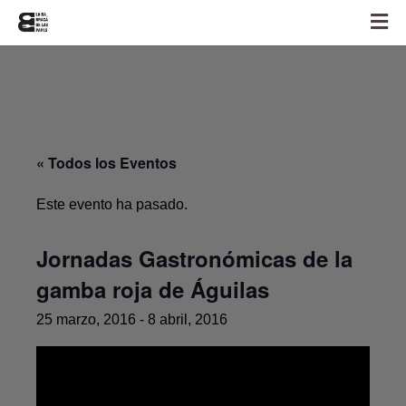
« Todos los Eventos
Este evento ha pasado.
Jornadas Gastronómicas de la
gamba roja de Águilas
25 marzo, 2016
-
8 abril, 2016