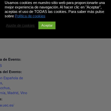
Usamos cookies en nuestro sitio web para proporcionarte una
LES
RECINTO
mejor experiencia de navegación. Al hacer clic en "Aceptar",
Barrio de las Letras
aceptas el uso de TODAS las cookies. Para saber más pulse
sobre
Política de cookies
Madrid
,
Spain
+ Google
 2019 @ 12:00
Map
Ajuste de cookies
Aceptar
Ver el sitio web del
Recinto
, 2019 @ 11:30
a de Evento:
S
s del Evento:
ón Española de
es
,
acchus
,
omía
,
Madrid
,
Vino
b:
w.uec.es/