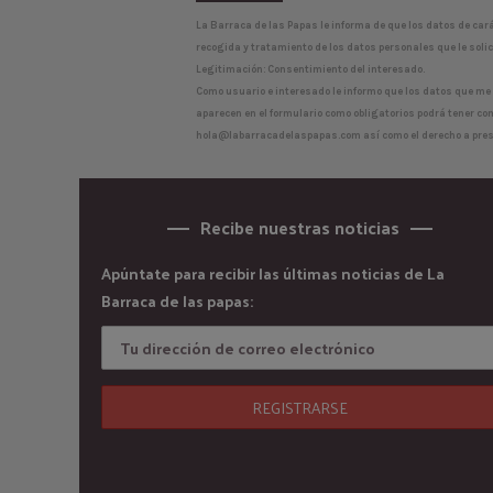
La Barraca de las Papas le informa de que los datos de car
recogida y tratamiento de los datos personales que le solici
Legitimación: Consentimiento del interesado.
Como usuario e interesado le informo que los datos que me f
aparecen en el formulario como obligatorios podrá tener com
hola@labarracadelaspapas.com
así como el derecho a pres
Recibe nuestras noticias
Apúntate para recibir las últimas noticias de La
Barraca de las papas: