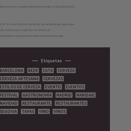
Municio como responsable de esta web. La finalidad de la
 UE. El no introducir los datos de carácter personal que
ón, limitación y suprimir los datos en
etallada sobre política de privacidad de la web.
Etiquetas
BARCELONA
BEER
CATA
CERVEZA
CERVEZA ARTESANA
CERVEZAS
ESTILOS DE CERVEZA
EVENTO
EVENTOS
FESTIVAL
GASTRONOMÍA
MADRID
MARIDAJE
NAVIDAD
RESTAURANTE
RESTAURANTES
SEGOVIA
TAPAS
VINO
VINOS