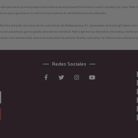
ácter personal que me proporcione rellenando el presente formulario serán tratados por Juan Pedro 
to es para gestionar la solicitud que realiza en este formulario de contacto.
acilita estarán ubicados en los servidores de Webempresa, S.L. (proveedor de hosting) dentro de la
o consecuencia que no pueda atender tu solicitud. Podrá ejercer tus derechos de acceso, rectificaci
entar una reclamación ante una autoridad de control. Puedes consultar la información adicional y d
Redes Sociales