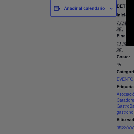
DETAL
Añadir al calendario
Inicio:
7 marzo,
pm
Finaliza:
11 marzo
pm
Coste:
4€
Categorí
EVENTO
Etiqueta
Asociaci
Catador
GastroB
gastron
Sitio we
http://ww