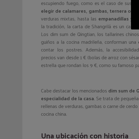
escupiendo fuego, como es el caso de sus
“s
elegir de calamares, gambas, ternera o po
verduras mixtas, hasta las
empanadillas y s
la tradición, la carta de Shangrilá es un calei
Los dim sum de Qingtian, los tallarines chino
guiños a la cocina madrileña, conforman una
contar los postres. Además, la accesibilida
precios van desde 1 € (bolas de arroz con sésa
estrella que rondan los 9 €, como su famoso p
Cabe destacar los mencionados
dim sum de Q
especialidad de la casa
. Se trata de pequeña
rellenas de verduras, gambas o carne de cerdo y
cocina china.
Una ubicación con historia