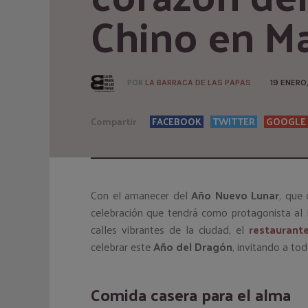
Chino en M
POR
LA BARRACA DE LAS PAPAS
19 ENERO
Compartir
FACEBOOK
TWITTER
GOOGLE
Con el amanecer del
Año Nuevo Lunar
, que
celebración que tendrá como protagonista al 
calles vibrantes de la ciudad, el
restaurante
celebrar este
Año del Dragón
, invitando a tod
Comida casera para el alma