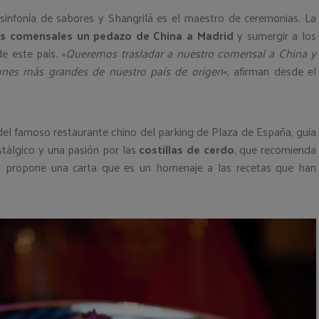
sinfonía de sabores y Shangrilá es el maestro de ceremonias. La
los comensales un pedazo de China a Madrid
y sumergir a los
de este país. «
Queremos trasladar a nuestro comensal a China y
ones más grandes de nuestro país de origen
«, afirman desde el
 del famoso restaurante chino del parking de Plaza de España, guía
stálgico y una pasión por las
costillas de cerdo
, que recomienda
ng propone una carta que es un homenaje a las recetas que han