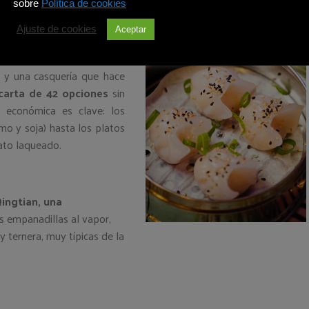
artenes”, que se pueden
sobre
Política de cookies
llo
, todas acompañadas de
Ajuste de cookies
Aceptar
opas caseras
que abrazan
doscopio de la cocina china.
s y una casquería que hace
carta de 42 opciones
sin
d económica es clave: los
mo y soja) hasta los platos
ato laqueado.
ingtian, una
s empanadillas al vapor,
 ternera, muy típicas de la