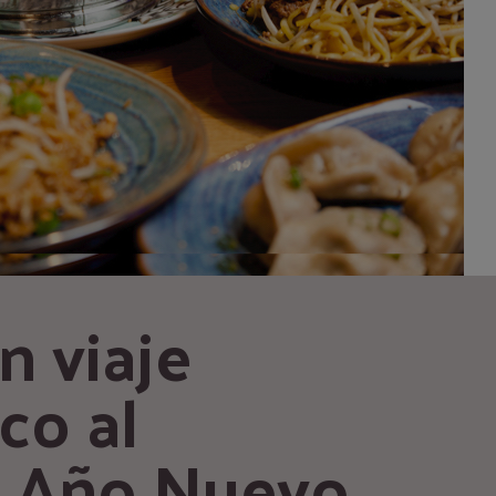
n viaje 
o al 
 Año Nuevo 