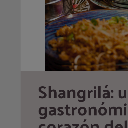
Shangrilá: u
gastronómic
corazón del