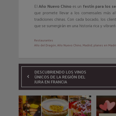
El
Año Nuevo Chino
es un
festín para los s
que promete llevar a los comensales más all
tradiciones chinas. Con cada bocado, los clien
que se sumergirán en una historia rica y vibrant
Restaurantes
Año del Dragón
,
Año Nuevo Chino
,
Madrid
,
planes en Madr
DESCUBRIENDO LOS VINOS
ÚNICOS DE LA REGIÓN DEL
JURA EN FRANCIA